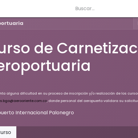
portuaria
urso de Carnetizac
eroportuaria
nta alguna dificultad en su proceso de inscripción y/o realización de los curs
s.bga@aerooriente.com.co
, donde personal del aeropuerto validara su solicitu
uerto Internacional Palonegro
urso