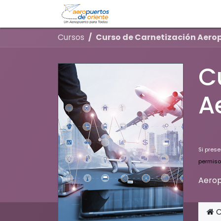
Inicio
Cursos
Cursos
Curso de Carnetización Aero
C
A
Si prese
permiso
Aerop
C