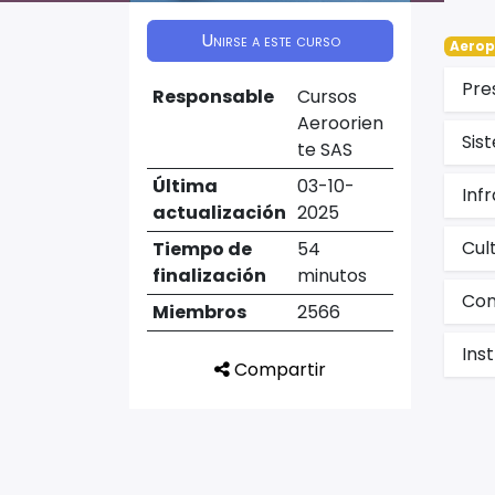
Unirse a este curso
Aerop
Pre
Responsable
Cursos
Aeroorien
Sis
te SAS
Última
03-10-
Inf
actualización
2025
Cul
Tiempo de
54
finalización
minutos
Con
Miembros
2566
Ins
Compartir